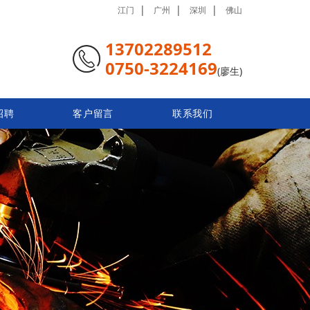
|
|
|
江门
广州
深圳
佛山
13702289512
0750-3224169
(廖生)
招聘
客户留言
联系我们