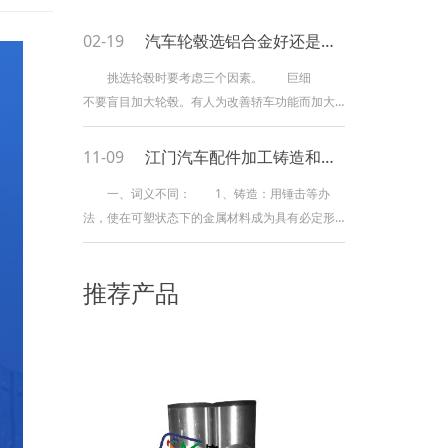
02-19
汽车轮毂选铝合金好还是钢轮毂好
挑选轮毂时要考虑三个因素。 巨细
不要盲目加大轮毂。有人为改善轿车功能而加大
轮毂，在轮胎外径不变的情况下，大轮毂势必要
配合宽而扁轮胎，车的横向摆动却是小了，稳定
11-09
江门汽车配件加工铸造和锻造的区别
性得到进步，过弯时有如蜻蜓点水，轻盈掠过。
一、词义不同： 1、铸造：用锤击等办
但车胎越扁，其厚度越薄，减震功能越差，舒适
法，使在可塑状态下的金属材料成为具有必定形
性方面就要做出较大牺牲。此外，略微有石子等
状和尺度的工件，并改变它的物理性质。 2、
路障一硌，轮胎很容易损坏。因而盲目加大轮毂
铸造：将金属熔化成液体后浇入模子里，经冷却
的代价不容忽视。 一般来讲，根据原车轮毂巨细
推荐产品
凝结、整理后获得所需形状的铸件的加工办法。
加大一两个号为适宜。
能制成形状杂乱的各类物件。 二、制造工
艺不同： 1、铸造：是一种利用锻压机械对金
属坯料施加压力，使其产生塑性变形以获得具有
必定机械性能、必定形状和