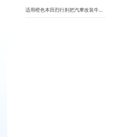
适用橙色本田烈行刹把汽摩改装牛角离合手柄可调刹车拉杆